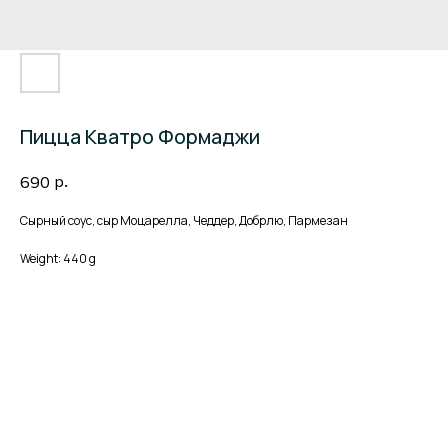
Пицца Кватро Формаджи
р.
690
Сырный соус, сыр Моцарелла, Чеддер, Добрлю, Пармезан
Weight: 440 g